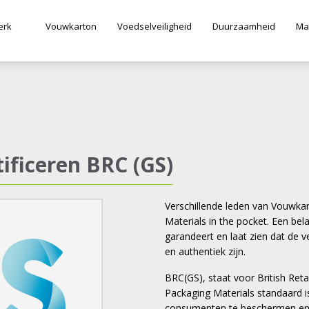
erk
Vouwkarton
Voedselveiligheid
Duurzaamheid
Ma
ificeren BRC (GS)
Verschillende leden van Vouwkar
Materials in the pocket. Een bel
garandeert en laat zien dat de 
en authentiek zijn.
BRC(GS), staat voor British Ret
Packaging Materials standaard i
consumenten te beschermen en af