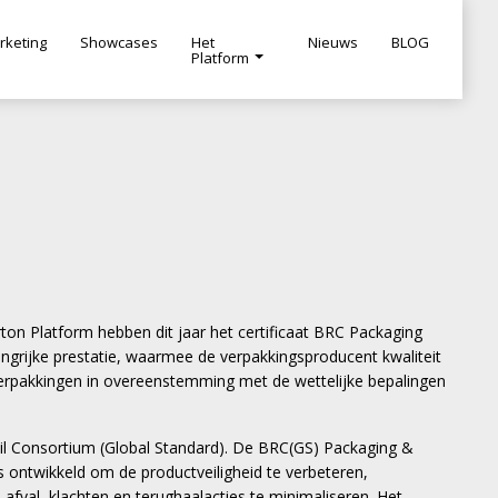
rketing
Showcases
Het
Nieuws
BLOG
Platform
ton Platform hebben dit jaar het certificaat BRC Packaging
angrijke prestatie, waarmee de verpakkingsproducent kwaliteit
verpakkingen in overeenstemming met de wettelijke bepalingen
ail Consortium (Global Standard). De BRC(GS) Packaging &
s ontwikkeld om de productveiligheid te verbeteren,
val, klachten en terughaalacties te minimaliseren. Het