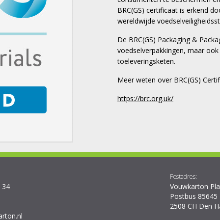
BRC(GS) certificaat is erkend do
wereldwijde voedselveiligheidss
De BRC(GS) Packaging & Packagin
voedselverpakkingen, maar ook 
toeleveringsketen.
Meer weten over BRC(GS) Certifi
https://brc.org.uk/
Postadres:
 34
Vouwkarton Pl
Postbus 85645
2508 CH Den H
rton.nl